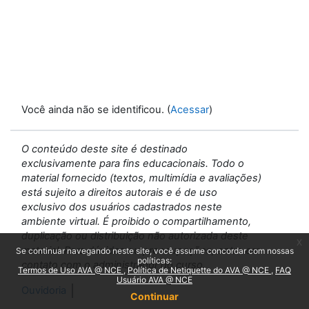
Você ainda não se identificou. (
Acessar
)
O conteúdo deste site é destinado
exclusivamente para fins educacionais. Todo o
material fornecido (textos, multimídia e avaliações)
está sujeito a direitos autorais e é de uso
exclusivo dos usuários cadastrados neste
ambiente virtual. É proibido o compartilhamento,
duplicação ou distribuição não autorizada deste
x
material. Para dúvidas ou preocupações, entre em
Se continuar navegando neste site, você assume concordar com nossas
políticas:
contato com o administrador do curso.
Termos de Uso AVA @ NCE
Política de Netiquette do AVA @ NCE
FAQ
Usuário AVA @ NCE
Ouvidoria
Continuar