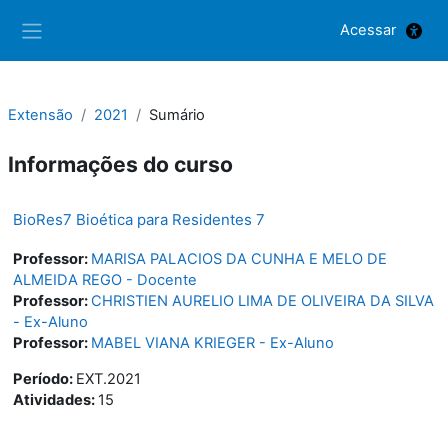
Ir para o conteúdo principal
Acessar
Painel lateral
Extensão
2021
Sumário
Informações do curso
BioRes7 Bioética para Residentes 7
Professor:
MARISA PALACIOS DA CUNHA E MELO DE
ALMEIDA REGO - Docente
Professor:
CHRISTIEN AURELIO LIMA DE OLIVEIRA DA SILVA
- Ex-Aluno
Professor:
MABEL VIANA KRIEGER - Ex-Aluno
Período
:
EXT.2021
Atividades
:
15