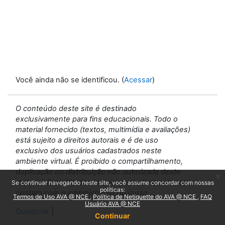
Você ainda não se identificou. (
Acessar
)
O conteúdo deste site é destinado
exclusivamente para fins educacionais. Todo o
material fornecido (textos, multimídia e avaliações)
está sujeito a direitos autorais e é de uso
exclusivo dos usuários cadastrados neste
ambiente virtual. É proibido o compartilhamento,
duplicação ou distribuição não autorizada deste
x
material. Para dúvidas ou preocupações, entre em
Se continuar navegando neste site, você assume concordar com nossas
políticas:
contato com o administrador do curso.
Termos de Uso AVA @ NCE
Política de Netiquette do AVA @ NCE
FAQ
Usuário AVA @ NCE
Ouvidoria
Continuar