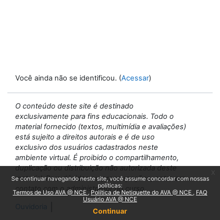
Você ainda não se identificou. (
Acessar
)
O conteúdo deste site é destinado
exclusivamente para fins educacionais. Todo o
material fornecido (textos, multimídia e avaliações)
está sujeito a direitos autorais e é de uso
exclusivo dos usuários cadastrados neste
ambiente virtual. É proibido o compartilhamento,
duplicação ou distribuição não autorizada deste
x
material. Para dúvidas ou preocupações, entre em
Se continuar navegando neste site, você assume concordar com nossas
políticas:
contato com o administrador do curso.
Termos de Uso AVA @ NCE
Política de Netiquette do AVA @ NCE
FAQ
Usuário AVA @ NCE
Ouvidoria
Continuar