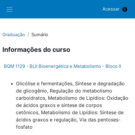
Ir para o conteúdo principal
Acessar
Painel lateral
Graduação
Sumário
Informações do curso
BQM 1129 - BLII Bioenergética e Metabolismo - Bloco II
Glicólise e fermentações, Síntese e degradação
de glicogênio,
Regulação do metabolismo
carboidratos,
Metabolismo de Lipídios: Oxidação
de ácidos graxos e síntese de corpos
cetônicos,
Metabolismo de Lipídios: Síntese de
ácidos graxos e regulação,
Via das pentoses-
fosfato