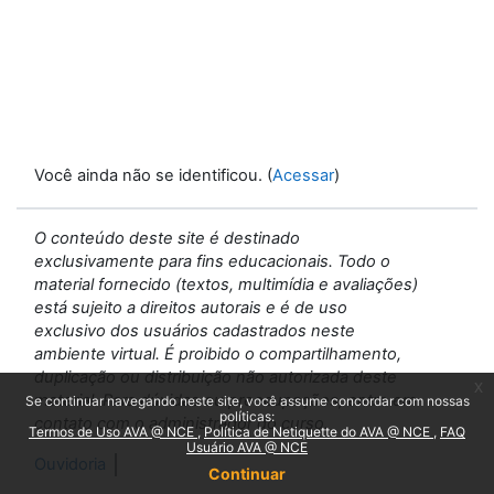
Você ainda não se identificou. (
Acessar
)
O conteúdo deste site é destinado
exclusivamente para fins educacionais. Todo o
material fornecido (textos, multimídia e avaliações)
está sujeito a direitos autorais e é de uso
exclusivo dos usuários cadastrados neste
ambiente virtual. É proibido o compartilhamento,
duplicação ou distribuição não autorizada deste
x
material. Para dúvidas ou preocupações, entre em
Se continuar navegando neste site, você assume concordar com nossas
políticas:
contato com o administrador do curso.
Termos de Uso AVA @ NCE
Política de Netiquette do AVA @ NCE
FAQ
Usuário AVA @ NCE
Ouvidoria
Continuar