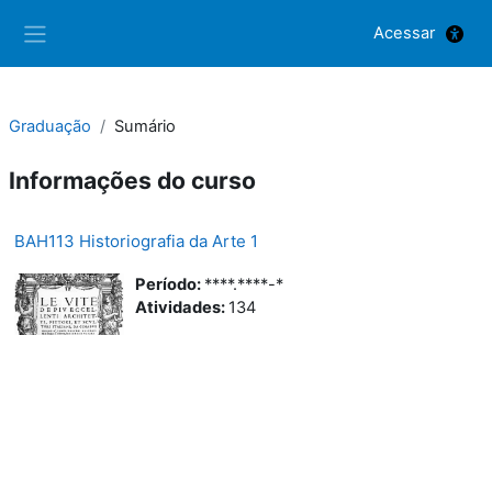
Ir para o conteúdo principal
Acessar
Painel lateral
Graduação
Sumário
Informações do curso
BAH113 Historiografia da Arte 1
Período
:
****.****-*
Atividades
:
134