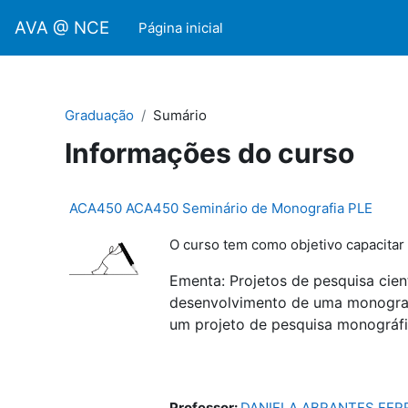
Ir para o conteúdo principal
AVA @ NCE
Página inicial
Graduação
Sumário
Informações do curso
ACA450 ACA450 Seminário de Monografia PLE
O curso tem como objetivo capacitar
Ementa:
Projetos de pesquisa cie
desenvolvimento de uma monografia
um projeto de pesquisa monográfi
Professor:
DANIELA ABRANTES FERR