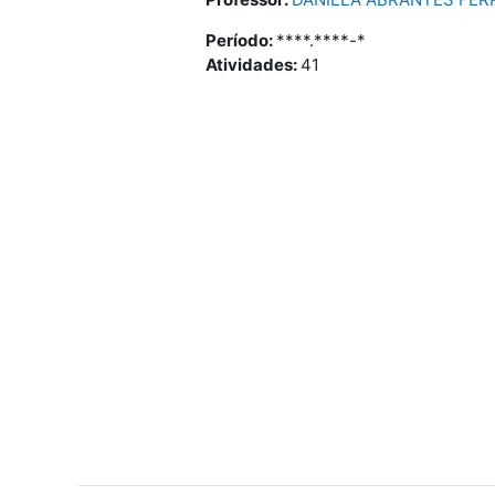
Período
:
****.****-*
Atividades
:
41