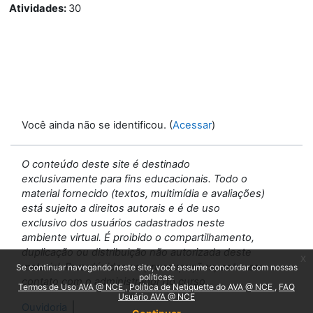
Atividades
:
30
Você ainda não se identificou. (
Acessar
)
O conteúdo deste site é destinado
exclusivamente para fins educacionais. Todo o
material fornecido (textos, multimídia e avaliações)
está sujeito a direitos autorais e é de uso
exclusivo dos usuários cadastrados neste
ambiente virtual. É proibido o compartilhamento,
duplicação ou distribuição não autorizada deste
x
material. Para dúvidas ou preocupações, entre em
Se continuar navegando neste site, você assume concordar com nossas
políticas:
contato com o administrador do curso.
Termos de Uso AVA @ NCE
Política de Netiquette do AVA @ NCE
FAQ
Usuário AVA @ NCE
Ouvidoria