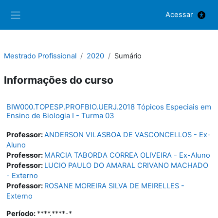
Ir para o conteúdo principal
Acessar
Painel lateral
Mestrado Profissional
2020
Sumário
Informações do curso
BIW000.TOPESP.PROFBIO.UERJ.2018 Tópicos Especiais em
Ensino de Biologia I - Turma 03
Professor:
ANDERSON VILASBOA DE VASCONCELLOS - Ex-
Aluno
Professor:
MARCIA TABORDA CORREA OLIVEIRA - Ex-Aluno
Professor:
LUCIO PAULO DO AMARAL CRIVANO MACHADO
- Externo
Professor:
ROSANE MOREIRA SILVA DE MEIRELLES -
Externo
Período
:
****.****-*