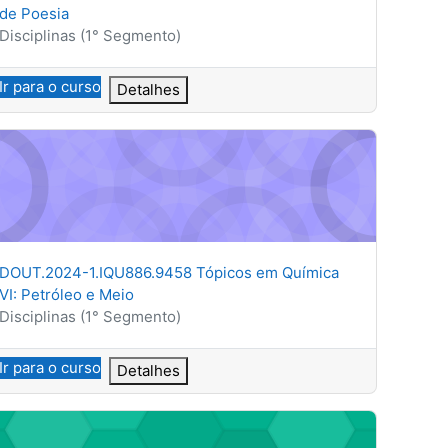
de Poesia
Categoria do curso
Disciplinas (1° Segmento)
Ir para o curso
Detalhes
 Forenses
UT.2024-1.IQU886.9458 Tópicos em Química VI: Petróleo e Me
Nome do curso
DOUT.2024-1.IQU886.9458 Tópicos em Química
VI: Petróleo e Meio
Categoria do curso
Disciplinas (1° Segmento)
Ir para o curso
Detalhes
UT.2024-1.ISC850.7437 Introdução à Epidemiologia