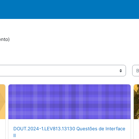
ento)
)
Bu
Contábil
DOUT.2024-1.LEV813.13130 Questões de Interface II
DO
Nome do curso
DOUT.2024-1.LEV813.13130 Questões de Interface
II