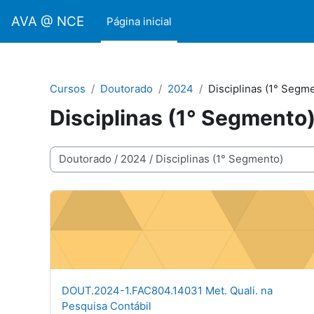
Ir para o conteúdo principal
AVA @ NCE
Página inicial
Cursos
Doutorado
2024
Disciplinas (1° Segm
Disciplinas (1° Segmento
Categorias de Cursos
DOUT.2024-1.FAC804.14031 Met. Quali. na Pesquisa 
Nome do curso
DOUT.2024-1.FAC804.14031 Met. Quali. na
Pesquisa Contábil