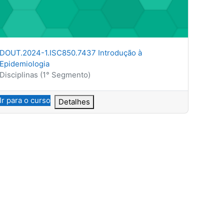
Nome do curso
DOUT.2024-1.ISC850.7437 Introdução à
Epidemiologia
Categoria do curso
Disciplinas (1° Segmento)
Ir para o curso
Detalhes