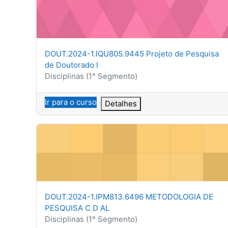
Nome do curso
DOUT.2024-1.IQU805.9445 Projeto de Pesquisa
de Doutorado I
Categoria do curso
Disciplinas (1° Segmento)
Ir para o curso
Detalhes
DOUT.2024-1.IPM813.6496 METODOLOGIA DE PESQU
Nome do curso
DOUT.2024-1.IPM813.6496 METODOLOGIA DE
PESQUISA C D AL
Categoria do curso
Disciplinas (1° Segmento)