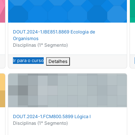
Nome do curso
DOUT.2024-1.IBE851.8869 Ecologia de
Organismos
Categoria do curso
Disciplinas (1° Segmento)
Ir para o curso
Detalhes
ISA C D AL
DOUT.2024-1.FCM800.5899 Lógica I
Nome do curso
DOUT.2024-1.FCM800.5899 Lógica I
Categoria do curso
Disciplinas (1° Segmento)