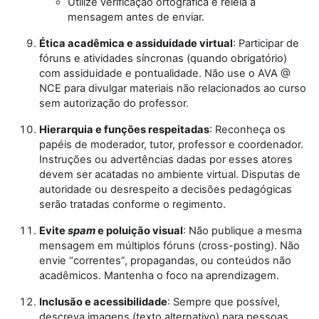
Utilize verificação ortográfica e releia a
mensagem antes de enviar.
Ética acadêmica e assiduidade virtual
: Participar de
fóruns e atividades síncronas (quando obrigatório)
com assiduidade e pontualidade. Não use o AVA @
NCE para divulgar materiais não relacionados ao curso
sem autorização do professor.
Hierarquia e funções respeitadas
: Reconheça os
papéis de moderador, tutor, professor e coordenador.
Instruções ou advertências dadas por esses atores
devem ser acatadas no ambiente virtual. Disputas de
autoridade ou desrespeito a decisões pedagógicas
serão tratadas conforme o regimento.
Evite
spam
e poluição visual
: Não publique a mesma
mensagem em múltiplos fóruns (cross-posting). Não
envie “correntes”, propagandas, ou conteúdos não
acadêmicos. Mantenha o foco na aprendizagem.
Inclusão e acessibilidade
: Sempre que possível,
descreva imagens (texto alternativo) para pessoas