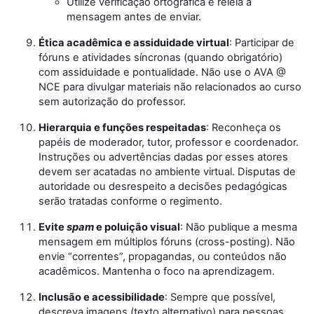
Utilize verificação ortográfica e releia a
mensagem antes de enviar.
Ética acadêmica e assiduidade virtual
: Participar de
fóruns e atividades síncronas (quando obrigatório)
com assiduidade e pontualidade. Não use o AVA @
NCE para divulgar materiais não relacionados ao curso
sem autorização do professor.
Hierarquia e funções respeitadas
: Reconheça os
papéis de moderador, tutor, professor e coordenador.
Instruções ou advertências dadas por esses atores
devem ser acatadas no ambiente virtual. Disputas de
autoridade ou desrespeito a decisões pedagógicas
serão tratadas conforme o regimento.
Evite
spam
e poluição visual
: Não publique a mesma
mensagem em múltiplos fóruns (cross-posting). Não
envie “correntes”, propagandas, ou conteúdos não
acadêmicos. Mantenha o foco na aprendizagem.
Inclusão e acessibilidade
: Sempre que possível,
descreva imagens (texto alternativo) para pessoas