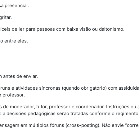
a presencial.
ritar.
fíceis de ler para pessoas com baixa visão ou daltonismo.
o entre eles.
m antes de enviar.
fóruns e atividades síncronas (quando obrigatório) com assidui
 professor.
s de moderador, tutor, professor e coordenador. Instruções ou
to a decisões pedagógicas serão tratadas conforme o regimento
nsagem em múltiplos fóruns (cross-posting). Não envie “corr