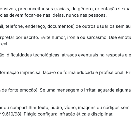
fensivos, preconceituosos (raciais, de gênero, orientação sexual
ias devem focar-se nas ideias, nunca nas pessoas.
il, telefone, endereço, documentos) de outros usuários sem aut
erpretar por escrito. Evite humor, ironia ou sarcasmo. Use emoti
real.
ação, dificuldades tecnológicas, atrasos eventuais na resposta
 informação imprecisa, faça-o de forma educada e profissional.
 de forte emoção). Se uma mensagem o irritar, aguarde alguma
iar ou compartilhar texto, áudio, vídeo, imagens ou códigos sem
 9.610/98). Plágio configura infração ética e disciplinar.