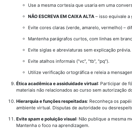
Use a mesma cortesia que usaria em uma convers
NÃO ESCREVA EM CAIXA ALTA
– isso equivale a g
Evite cores claras (verde, amarelo, vermelho) – di
Mantenha parágrafos curtos, com linhas em branc
Evite siglas e abreviaturas sem explicação prévia.
Evite atalhos informais ("vc", "tb", "pq").
Utilize verificação ortográfica e releia a mensage
Ética acadêmica e assiduidade virtual
: Participar de 
materiais não relacionados ao curso sem autorização do
Hierarquia e funções respeitadas
: Reconheça os papéi
ambiente virtual. Disputas de autoridade ou desrespei
Evite
spam
e poluição visual
: Não publique a mesma me
Mantenha o foco na aprendizagem.