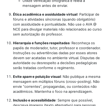
Utilize verificação ortográfica e releia a
mensagem antes de enviar.
Ética acadêmica e assiduidade virtual
: Participar de
fóruns e atividades síncronas (quando obrigatório)
com assiduidade e pontualidade. Não use o AVA @
NCE para divulgar materiais não relacionados ao curso
sem autorização do professor.
Hierarquia e funções respeitadas
: Reconheça os
papéis de moderador, tutor, professor e coordenador.
Instruções ou advertências dadas por esses atores
devem ser acatadas no ambiente virtual. Disputas de
autoridade ou desrespeito a decisões pedagógicas
serão tratadas conforme o regimento.
Evite
spam
e poluição visual
: Não publique a mesma
mensagem em múltiplos fóruns (cross-posting). Não
envie “correntes”, propagandas, ou conteúdos não
acadêmicos. Mantenha o foco na aprendizagem.
Inclusão e acessibilidade
: Sempre que possível,
descreva imagens (texto alternativo) para pessoas