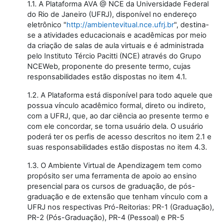
1.1. A Plataforma AVA @ NCE da Universidade Federal
do Rio de Janeiro (UFRJ), disponível no endereço
eletrônico "
http://ambientevitual.nce.ufrj.br
", destina-
se a atividades educacionais e acadêmicas por meio
da criação de salas de aula virtuais e é administrada
pelo Instituto Tércio Pacitti (NCE) através do Grupo
NCEWeb, proponente do presente termo, cujas
responsabilidades estão dispostas no item 4.1.
1.2. A Plataforma está disponível para todo aquele que
possua vínculo acadêmico formal, direto ou indireto,
com a UFRJ, que, ao dar ciência ao presente termo e
com ele concordar, se torna usuário dela. O usuário
poderá ter os perfis de acesso descritos no item 2.1 e
suas responsabilidades estão dispostas no item 4.3.
1.3. O Ambiente Virtual de Apendizagem tem como
propósito ser uma ferramenta de apoio ao ensino
presencial para os cursos de graduação, de pós-
graduação e de extensão que tenham vínculo com a
UFRJ nos respectivas Pró-Reitorias: PR-1 (Graduação),
PR-2 (Pós-Graduação), PR-4 (Pessoal) e PR-5