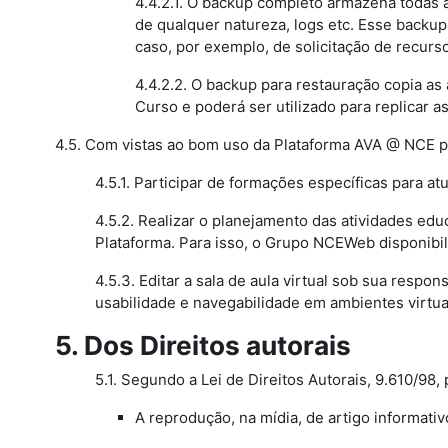
4.4.2.1. O backup completo armazena todas as
de qualquer natureza, logs etc. Esse backup
caso, por exemplo, de solicitação de recurso
4.4.2.2. O backup para restauração copia as
Curso e poderá ser utilizado para replicar a
4.5. Com vistas ao bom uso da Plataforma AVA @ NCE 
4.5.1. Participar de formações específicas para a
4.5.2. Realizar o planejamento das atividades ed
Plataforma. Para isso, o Grupo NCEWeb disponibil
4.5.3. Editar a sala de aula virtual sob sua respo
usabilidade e navegabilidade em ambientes virtu
5. Dos Direitos autorais
5.1. Segundo a Lei de Direitos Autorais, 9.610/98
A reprodução, na mídia, de artigo informati