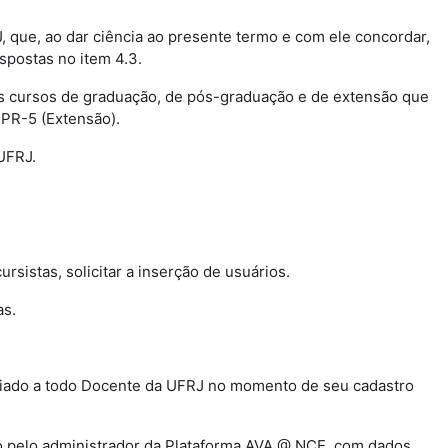
J, que, ao dar ciência ao presente termo e com ele concordar,
ispostas no item 4.3.
os cursos de graduação, de pós-graduação e de extensão que
 PR-5 (Extensão).
 UFRJ.
cursistas, solicitar a inserção de usuários.
as.
associado a todo Docente da UFRJ no momento de seu cadastro
do pelo administrador da Plataforma AVA @ NCE, com dados