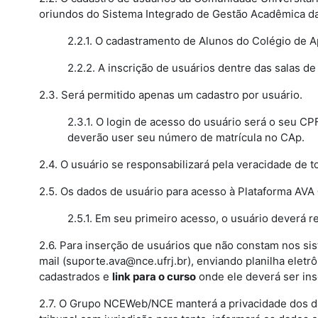
oriundos do Sistema Integrado de Gestão Acadêmica da
2.2.1. O cadastramento de Alunos do Colégio de A
2.2.2. A inscrição de usuários dentre das salas d
2.3. Será permitido apenas um cadastro por usuário.
2.3.1. O login de acesso do usuário será o seu C
deverão user seu número de matrícula no CAp.
2.4. O usuário se responsabilizará pela veracidade de 
2.5. Os dados de usuário para acesso à Plataforma AV
2.5.1. Em seu primeiro acesso, o usuário deverá 
2.6. Para inserção de usuários que não constam nos si
mail (suporte.ava@nce.ufrj.br), enviando planilha elet
cadastrados e
link para o curso
onde ele deverá ser insc
2.7. O Grupo NCEWeb/NCE manterá a privacidade dos da