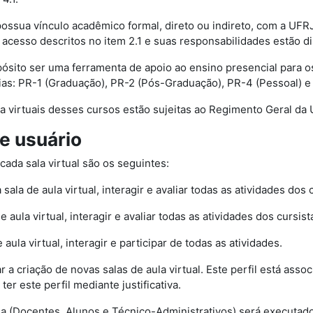
possua vínculo acadêmico formal, direto ou indireto, com a UFR
e acesso descritos no item 2.1 e suas responsabilidades estão d
ósito ser uma ferramenta de apoio ao ensino presencial para 
as: PR-1 (Graduação), PR-2 (Pós-Graduação), PR-4 (Pessoal) e
aula virtuais desses cursos estão sujeitas ao Regimento Geral da
de usuário
ada sala virtual são os seguintes:
a sala de aula virtual, interagir e avaliar todas as atividades dos 
e aula virtual, interagir e avaliar todas as atividades dos cursist
 aula virtual, interagir e participar de todas as atividades.
itar a criação de novas salas de aula virtual. Este perfil está 
r este perfil mediante justificativa.
ia (Docentes, Alunos e Técnico-Administrativos) será executa