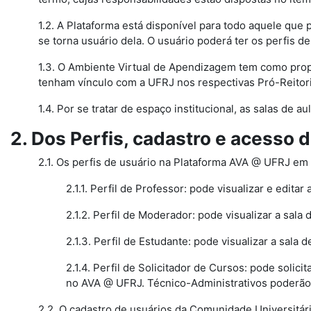
1.2. A Plataforma está disponível para todo aquele que 
se torna usuário dela. O usuário poderá ter os perfis d
1.3. O Ambiente Virtual de Apendizagem tem como prop
tenham vínculo com a UFRJ nos respectivas Pró-Reitori
1.4. Por se tratar de espaço institucional, as salas de 
2. Dos Perfis, cadastro e acesso 
2.1. Os perfis de usuário na Plataforma AVA @ UFRJ em c
2.1.1. Perfil de Professor: pode visualizar e editar 
2.1.2. Perfil de Moderador: pode visualizar a sala d
2.1.3. Perfil de Estudante: pode visualizar a sala de
2.1.4. Perfil de Solicitador de Cursos: pode solic
no AVA @ UFRJ. Técnico-Administrativos poderão te
2.2. O cadastro de usuários da Comunidade Universitár