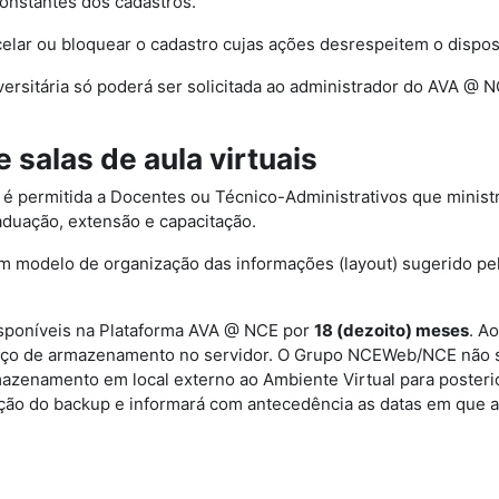
constantes dos cadastros.
elar ou bloquear o cadastro cujas ações desrespeitem o dispo
versitária só poderá ser solicitada ao administrador do AVA 
e salas de aula virtuais
ais é permitida a Docentes ou Técnico-Administrativos que minist
aduação, extensão e capacitação.
de um modelo de organização das informações (layout) sugerido
 disponíveis na Plataforma AVA @ NCE por
18
(dezoito)
meses
. A
o de armazenamento no servidor. O Grupo NCEWeb/NCE não se r
mazenamento em local externo ao Ambiente Virtual para poste
ração do backup e informará com antecedência as datas em que a