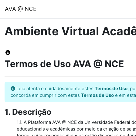
Ir para o conteúdo principal
AVA @ NCE
Ambiente Virtual Aca
Termos de Uso AVA @ NCE
Leia atenta e cuidadosamente estes
Termos de Uso
, p
concorda em cumprir com estes
Termos de Uso
e em estar
1. Descrição
1.1. A Plataforma AVA @ NCE da Universidade Federal do
educacionais e acadêmicas por meio da criação de salas
termo, cujas responsabilidades estão dispostas no item 