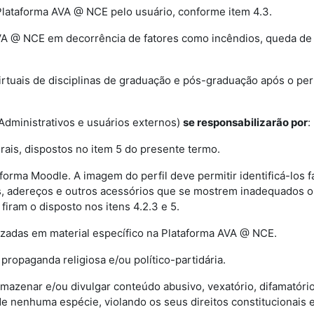
Plataforma AVA @ NCE pelo usuário, conforme item 4.3.
AVA @ NCE em decorrência de fatores como incêndios, queda de 
irtuais de disciplinas de graduação e pós-graduação após o per
Administrativos e usuários externos)
se responsabilizarão por
:
orais, dispostos no item 5 do presente termo.
forma Moodle. A imagem do perfil deve permitir identificá-los
s, adereços e outros acessórios que se mostrem inadequados ou
iram o disposto nos itens 4.2.3 e 5.
lizadas em material específico na Plataforma AVA @ NCE.
 propaganda religiosa e/ou político-partidária.
armazenar e/ou divulgar conteúdo abusivo, vexatório, difamatório
de nenhuma espécie, violando os seus direitos constitucionais 