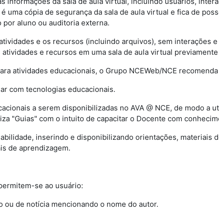
 informações da sala de aula virtual, incluindo usuários, intera
 é uma cópia de segurança da sala de aula virtual e fica de pos
 por aluno ou auditoria externa.
 atividades e os recursos (incluindo arquivos), sem interações 
s atividades e recursos em uma sala de aula virtual previamente 
para atividades educacionais, o Grupo NCEWeb/NCE recomenda
tuar com tecnologias educacionais.
ucacionais a serem disponibilizadas no AVA @ NCE, de modo a u
iza "Guias" com o intuito de capacitar o Docente com conhecime
nsabilidade, inserindo e disponibilizando orientações, materiais
ais de aprendizagem.
, permitem-se ao usuário:
vo ou de notícia mencionando o nome do autor.