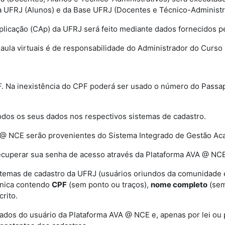
 UFRJ (Alunos) e da Base UFRJ (Docentes e Técnico-Administra
plicação (CAp) da UFRJ será feito mediante dados fornecidos pe
e aula virtuais é de responsabilidade do Administrador do Curso 
PF. Na inexistência do CPF poderá ser usado o número do Passa
todos os seus dados nos respectivos sistemas de cadastro.
A @ NCE serão provenientes do Sistema Integrado de Gestão Ac
recuperar sua senha de acesso através da Plataforma AVA @ NCE
stemas de cadastro da UFRJ (usuários oriundos da comunidade ex
rônica contendo
CPF
(sem ponto ou traços),
nome completo
(sem
rito.
dos do usuário da Plataforma AVA @ NCE e, apenas por lei ou 