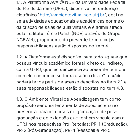
1.1. A Plataforma AVA @ NCE da Universidade Federal
do Rio de Janeiro (UFRJ), disponível no endereço
eletrônico "
http://ambientevitual.nce.ufrj.br
", destina-
se a atividades educacionais e acadêmicas por meio
da criação de salas de aula virtuais e é administrada
pelo Instituto Tércio Pacitti (NCE) através do Grupo
NCEWeb, proponente do presente termo, cujas
responsabilidades estão dispostas no item 4.1.
1.2. A Plataforma está disponível para todo aquele que
possua vínculo acadêmico formal, direto ou indireto,
com a UFRJ, que, ao dar ciência ao presente termo e
com ele concordar, se torna usuário dela. O usuário
poderá ter os perfis de acesso descritos no item 2.1 e
suas responsabilidades estão dispostas no item 4.3.
1.3. O Ambiente Virtual de Apendizagem tem como
propósito ser uma ferramenta de apoio ao ensino
presencial para os cursos de graduação, de pós-
graduação e de extensão que tenham vínculo com a
UFRJ nos respectivas Pró-Reitorias: PR-1 (Graduação),
PR-2 (Pós-Graduação), PR-4 (Pessoal) e PR-5