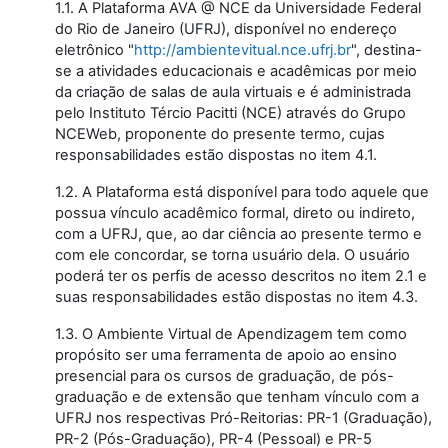
1.1. A Plataforma AVA @ NCE da Universidade Federal
do Rio de Janeiro (UFRJ), disponível no endereço
eletrônico "
http://ambientevitual.nce.ufrj.br
", destina-
se a atividades educacionais e acadêmicas por meio
da criação de salas de aula virtuais e é administrada
pelo Instituto Tércio Pacitti (NCE) através do Grupo
NCEWeb, proponente do presente termo, cujas
responsabilidades estão dispostas no item 4.1.
1.2. A Plataforma está disponível para todo aquele que
possua vínculo acadêmico formal, direto ou indireto,
com a UFRJ, que, ao dar ciência ao presente termo e
com ele concordar, se torna usuário dela. O usuário
poderá ter os perfis de acesso descritos no item 2.1 e
suas responsabilidades estão dispostas no item 4.3.
1.3. O Ambiente Virtual de Apendizagem tem como
propósito ser uma ferramenta de apoio ao ensino
presencial para os cursos de graduação, de pós-
graduação e de extensão que tenham vínculo com a
UFRJ nos respectivas Pró-Reitorias: PR-1 (Graduação),
PR-2 (Pós-Graduação), PR-4 (Pessoal) e PR-5