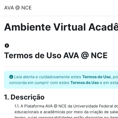
Ir para o conteúdo principal
AVA @ NCE
Ambiente Virtual Aca
Termos de Uso AVA @ NCE
Leia atenta e cuidadosamente estes
Termos de Uso
, p
concorda em cumprir com estes
Termos de Uso
e em estar
1. Descrição
1.1. A Plataforma AVA @ NCE da Universidade Federal do
educacionais e acadêmicas por meio da criação de salas
termo, cujas responsabilidades estão dispostas no item 