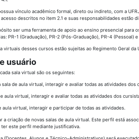
possua vínculo acadêmico formal, direto ou indireto, com a UFR
e acesso descritos no item 2.1 e suas responsabilidades estão d
ósito ser uma ferramenta de apoio ao ensino presencial para 
as: PR-1 (Graduação), PR-2 (Pós-Graduação), PR-4 (Pessoal) e
aula virtuais desses cursos estão sujeitas ao Regimento Geral da
de usuário
ada sala virtual são os seguintes:
a sala de aula virtual, interagir e avaliar todas as atividades dos 
e aula virtual, interagir e avaliar todas as atividades dos cursist
 aula virtual, interagir e participar de todas as atividades.
itar a criação de novas salas de aula virtual. Este perfil está 
r este perfil mediante justificativa.
ia (Docentes, Alunos e Técnico-Administrativos) será executa