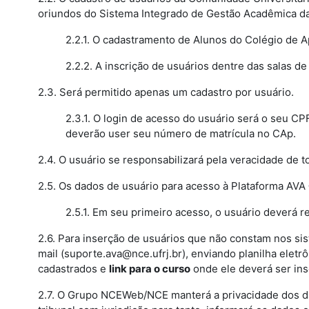
oriundos do Sistema Integrado de Gestão Acadêmica da
2.2.1. O cadastramento de Alunos do Colégio de A
2.2.2. A inscrição de usuários dentre das salas d
2.3. Será permitido apenas um cadastro por usuário.
2.3.1. O login de acesso do usuário será o seu C
deverão user seu número de matrícula no CAp.
2.4. O usuário se responsabilizará pela veracidade de 
2.5. Os dados de usuário para acesso à Plataforma AV
2.5.1. Em seu primeiro acesso, o usuário deverá 
2.6. Para inserção de usuários que não constam nos si
mail (suporte.ava@nce.ufrj.br), enviando planilha elet
cadastrados e
link para o curso
onde ele deverá ser insc
2.7. O Grupo NCEWeb/NCE manterá a privacidade dos da