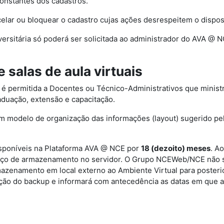
constantes dos cadastros.
elar ou bloquear o cadastro cujas ações desrespeitem o dispo
versitária só poderá ser solicitada ao administrador do AVA 
e salas de aula virtuais
ais é permitida a Docentes ou Técnico-Administrativos que minist
aduação, extensão e capacitação.
de um modelo de organização das informações (layout) sugerido
 disponíveis na Plataforma AVA @ NCE por
18
(dezoito)
meses
. A
o de armazenamento no servidor. O Grupo NCEWeb/NCE não se r
mazenamento em local externo ao Ambiente Virtual para poste
ração do backup e informará com antecedência as datas em que a