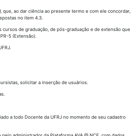
J, que, ao dar ciência ao presente termo e com ele concordar,
ispostas no item 4.3.
os cursos de graduação, de pós-graduação e de extensão que
 PR-5 (Extensão).
 UFRJ.
cursistas, solicitar a inserção de usuários.
as.
associado a todo Docente da UFRJ no momento de seu cadastro
do pelo administrador da Plataforma AVA @ NCE, com dados