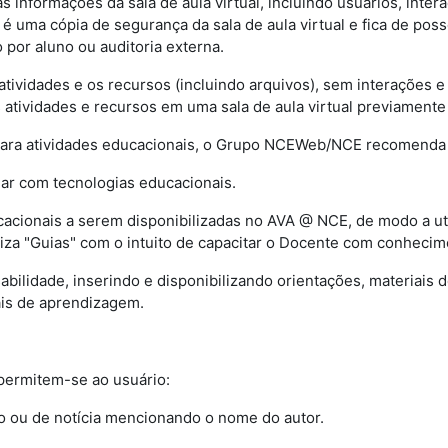
 informações da sala de aula virtual, incluindo usuários, intera
 é uma cópia de segurança da sala de aula virtual e fica de pos
 por aluno ou auditoria externa.
 atividades e os recursos (incluindo arquivos), sem interações 
s atividades e recursos em uma sala de aula virtual previamente 
para atividades educacionais, o Grupo NCEWeb/NCE recomenda
tuar com tecnologias educacionais.
ucacionais a serem disponibilizadas no AVA @ NCE, de modo a u
iza "Guias" com o intuito de capacitar o Docente com conhecime
nsabilidade, inserindo e disponibilizando orientações, materiais
ais de aprendizagem.
, permitem-se ao usuário:
vo ou de notícia mencionando o nome do autor.