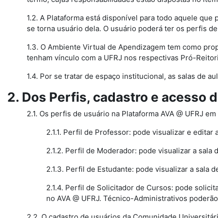
1.2. A Plataforma está disponível para todo aquele que 
se torna usuário dela. O usuário poderá ter os perfis d
1.3. O Ambiente Virtual de Apendizagem tem como prop
tenham vínculo com a UFRJ nos respectivas Pró-Reitori
1.4. Por se tratar de espaço institucional, as salas de 
2. Dos Perfis, cadastro e acesso 
2.1. Os perfis de usuário na Plataforma AVA @ UFRJ em c
2.1.1. Perfil de Professor: pode visualizar e editar 
2.1.2. Perfil de Moderador: pode visualizar a sala d
2.1.3. Perfil de Estudante: pode visualizar a sala de
2.1.4. Perfil de Solicitador de Cursos: pode solic
no AVA @ UFRJ. Técnico-Administrativos poderão te
2.2. O cadastro de usuários da Comunidade Universitár