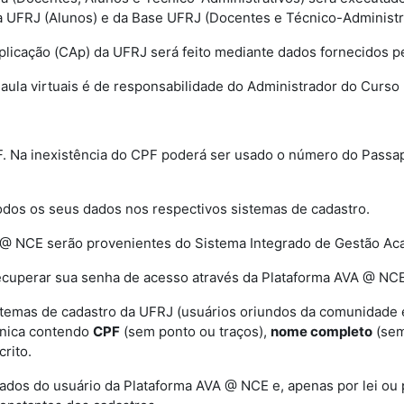
 UFRJ (Alunos) e da Base UFRJ (Docentes e Técnico-Administra
plicação (CAp) da UFRJ será feito mediante dados fornecidos pe
e aula virtuais é de responsabilidade do Administrador do Curso 
PF. Na inexistência do CPF poderá ser usado o número do Passa
todos os seus dados nos respectivos sistemas de cadastro.
A @ NCE serão provenientes do Sistema Integrado de Gestão Ac
recuperar sua senha de acesso através da Plataforma AVA @ NCE
stemas de cadastro da UFRJ (usuários oriundos da comunidade ex
rônica contendo
CPF
(sem ponto ou traços),
nome completo
(sem
rito.
dos do usuário da Plataforma AVA @ NCE e, apenas por lei ou 