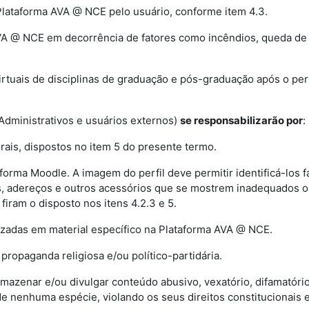
Plataforma AVA @ NCE pelo usuário, conforme item 4.3.
AVA @ NCE em decorrência de fatores como incêndios, queda de 
irtuais de disciplinas de graduação e pós-graduação após o per
Administrativos e usuários externos)
se responsabilizarão por
:
orais, dispostos no item 5 do presente termo.
forma Moodle. A imagem do perfil deve permitir identificá-los
s, adereços e outros acessórios que se mostrem inadequados ou
iram o disposto nos itens 4.2.3 e 5.
lizadas em material específico na Plataforma AVA @ NCE.
 propaganda religiosa e/ou político-partidária.
armazenar e/ou divulgar conteúdo abusivo, vexatório, difamatório
de nenhuma espécie, violando os seus direitos constitucionais 