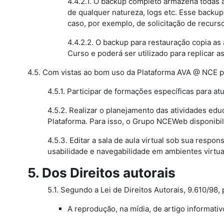
4.4.2.1. O backup completo armazena todas as
de qualquer natureza, logs etc. Esse backup
caso, por exemplo, de solicitação de recurso
4.4.2.2. O backup para restauração copia as
Curso e poderá ser utilizado para replicar a
4.5. Com vistas ao bom uso da Plataforma AVA @ NCE 
4.5.1. Participar de formações específicas para a
4.5.2. Realizar o planejamento das atividades ed
Plataforma. Para isso, o Grupo NCEWeb disponibil
4.5.3. Editar a sala de aula virtual sob sua respo
usabilidade e navegabilidade em ambientes virtu
5. Dos Direitos autorais
5.1. Segundo a Lei de Direitos Autorais, 9.610/98
A reprodução, na mídia, de artigo informati