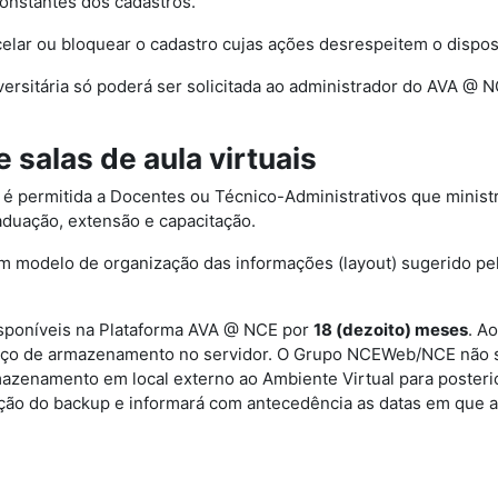
constantes dos cadastros.
elar ou bloquear o cadastro cujas ações desrespeitem o dispo
versitária só poderá ser solicitada ao administrador do AVA 
e salas de aula virtuais
ais é permitida a Docentes ou Técnico-Administrativos que minist
aduação, extensão e capacitação.
de um modelo de organização das informações (layout) sugerido
 disponíveis na Plataforma AVA @ NCE por
18
(dezoito)
meses
. A
o de armazenamento no servidor. O Grupo NCEWeb/NCE não se r
mazenamento em local externo ao Ambiente Virtual para poste
ração do backup e informará com antecedência as datas em que a