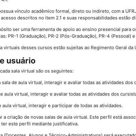
possua vínculo acadêmico formal, direto ou indireto, com a UFR
e acesso descritos no item 2.1 e suas responsabilidades estão d
ósito ser uma ferramenta de apoio ao ensino presencial para 
as: PR-1 (Graduação), PR-2 (Pós-Graduação), PR-4 (Pessoal) e
aula virtuais desses cursos estão sujeitas ao Regimento Geral da
de usuário
ada sala virtual são os seguintes:
a sala de aula virtual, interagir e avaliar todas as atividades dos 
e aula virtual, interagir e avaliar todas as atividades dos cursist
 aula virtual, interagir e participar de todas as atividades.
itar a criação de novas salas de aula virtual. Este perfil está 
r este perfil mediante justificativa.
ia (Docentes, Alunos e Técnico-Administrativos) será executa