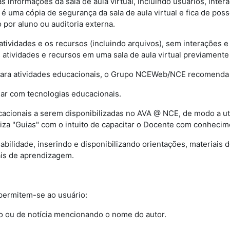
 informações da sala de aula virtual, incluindo usuários, intera
 é uma cópia de segurança da sala de aula virtual e fica de pos
 por aluno ou auditoria externa.
 atividades e os recursos (incluindo arquivos), sem interações 
s atividades e recursos em uma sala de aula virtual previamente 
para atividades educacionais, o Grupo NCEWeb/NCE recomenda
tuar com tecnologias educacionais.
ucacionais a serem disponibilizadas no AVA @ NCE, de modo a u
iza "Guias" com o intuito de capacitar o Docente com conhecime
nsabilidade, inserindo e disponibilizando orientações, materiais
ais de aprendizagem.
, permitem-se ao usuário:
vo ou de notícia mencionando o nome do autor.