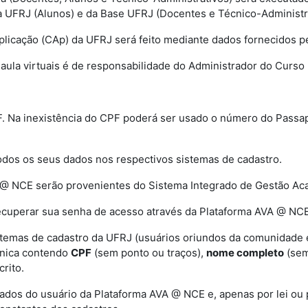
 UFRJ (Alunos) e da Base UFRJ (Docentes e Técnico-Administra
plicação (CAp) da UFRJ será feito mediante dados fornecidos pe
e aula virtuais é de responsabilidade do Administrador do Curso 
PF. Na inexistência do CPF poderá ser usado o número do Passa
todos os seus dados nos respectivos sistemas de cadastro.
A @ NCE serão provenientes do Sistema Integrado de Gestão Ac
recuperar sua senha de acesso através da Plataforma AVA @ NCE
stemas de cadastro da UFRJ (usuários oriundos da comunidade ex
rônica contendo
CPF
(sem ponto ou traços),
nome completo
(sem
rito.
dos do usuário da Plataforma AVA @ NCE e, apenas por lei ou 