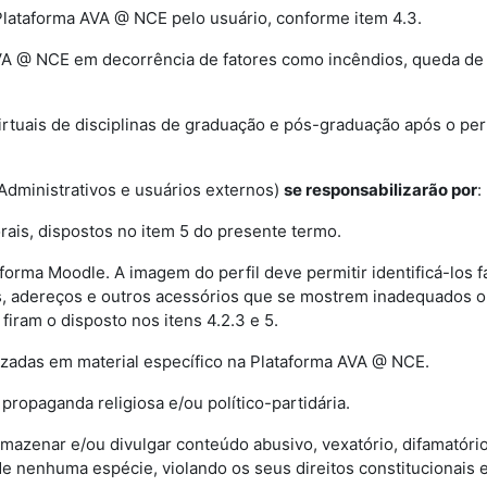
Plataforma AVA @ NCE pelo usuário, conforme item 4.3.
AVA @ NCE em decorrência de fatores como incêndios, queda de 
irtuais de disciplinas de graduação e pós-graduação após o per
Administrativos e usuários externos)
se responsabilizarão por
:
orais, dispostos no item 5 do presente termo.
forma Moodle. A imagem do perfil deve permitir identificá-los
s, adereços e outros acessórios que se mostrem inadequados ou
iram o disposto nos itens 4.2.3 e 5.
lizadas em material específico na Plataforma AVA @ NCE.
 propaganda religiosa e/ou político-partidária.
armazenar e/ou divulgar conteúdo abusivo, vexatório, difamatório
de nenhuma espécie, violando os seus direitos constitucionais 