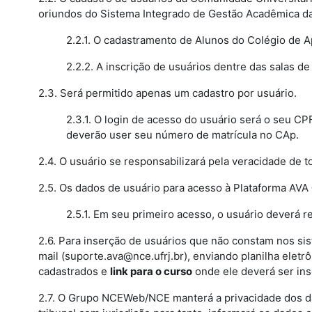
oriundos do Sistema Integrado de Gestão Acadêmica da
2.2.1. O cadastramento de Alunos do Colégio de A
2.2.2. A inscrição de usuários dentre das salas d
2.3. Será permitido apenas um cadastro por usuário.
2.3.1. O login de acesso do usuário será o seu C
deverão user seu número de matrícula no CAp.
2.4. O usuário se responsabilizará pela veracidade de 
2.5. Os dados de usuário para acesso à Plataforma AV
2.5.1. Em seu primeiro acesso, o usuário deverá 
2.6. Para inserção de usuários que não constam nos si
mail (suporte.ava@nce.ufrj.br), enviando planilha elet
cadastrados e
link para o curso
onde ele deverá ser insc
2.7. O Grupo NCEWeb/NCE manterá a privacidade dos da