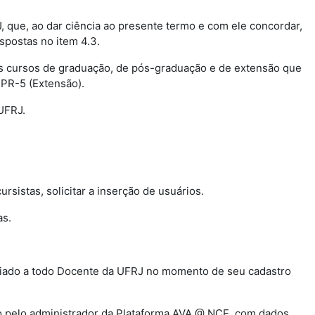
J, que, ao dar ciência ao presente termo e com ele concordar,
ispostas no item 4.3.
os cursos de graduação, de pós-graduação e de extensão que
 PR-5 (Extensão).
 UFRJ.
cursistas, solicitar a inserção de usuários.
as.
associado a todo Docente da UFRJ no momento de seu cadastro
do pelo administrador da Plataforma AVA @ NCE, com dados