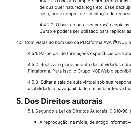
4.4.2.1. O backup completo armazena todas as
de qualquer natureza, logs etc. Esse backup
caso, por exemplo, de solicitação de recurso
4.4.2.2. O backup para restauração copia as
Curso e poderá ser utilizado para replicar a
4.5. Com vistas ao bom uso da Plataforma AVA @ NCE 
4.5.1. Participar de formações específicas para a
4.5.2. Realizar o planejamento das atividades ed
Plataforma. Para isso, o Grupo NCEWeb disponibil
4.5.3. Editar a sala de aula virtual sob sua respo
usabilidade e navegabilidade em ambientes virtu
5. Dos Direitos autorais
5.1. Segundo a Lei de Direitos Autorais, 9.610/98
A reprodução, na mídia, de artigo informati