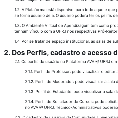
1.2. A Plataforma está disponível para todo aquele que 
se torna usuário dela. O usuário poderá ter os perfis d
1.3. O Ambiente Virtual de Apendizagem tem como prop
tenham vínculo com a UFRJ nos respectivas Pró-Reitori
1.4. Por se tratar de espaço institucional, as salas de 
2. Dos Perfis, cadastro e acesso 
2.1. Os perfis de usuário na Plataforma AVA @ UFRJ em c
2.1.1. Perfil de Professor: pode visualizar e editar 
2.1.2. Perfil de Moderador: pode visualizar a sala d
2.1.3. Perfil de Estudante: pode visualizar a sala de
2.1.4. Perfil de Solicitador de Cursos: pode solic
no AVA @ UFRJ. Técnico-Administrativos poderão te
2.2. O cadastro de usuários da Comunidade Universitár