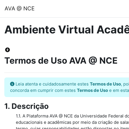
Ir para o conteúdo principal
AVA @ NCE
Ambiente Virtual Aca
Termos de Uso AVA @ NCE
Leia atenta e cuidadosamente estes
Termos de Uso
, p
concorda em cumprir com estes
Termos de Uso
e em estar
1. Descrição
1.1. A Plataforma AVA @ NCE da Universidade Federal do
educacionais e acadêmicas por meio da criação de salas
termo, cujas responsabilidades estão dispostas no item 