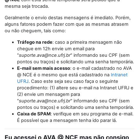
mesma seja trocada.
Geralmente o envio destas mensagens é imediato. Porém,
alguns fatores podem fazer com que as mesmas atrasem
ou não cheguem, tais como:
Tráfego na rede
: caso a primeira mensagem não
chegue em 12h envie um email para
"
suporte.ava@nce.ufrj.br
" informando seu CPF (sem
pontos ou traços) e solicitando uma senha temporária.
E-mail sem mais acesso
: o e-mail cadastrado no AVA
@ NCE é o mesmo que está cadastrado na
Intranet
UFRJ
. Caso este seja seu caso faça o seguinte
procedimento: (1) altere seu e-mail na Intranet UFRJ e
(2) envie um mensagem para
"
suporte.ava@nce.ufrj.br
" informando seu CPF (sem
pontos ou traços) e solicitando uma senha temporária.
Caixa de SPAM
: verifique em seu programa de e-mail.
É possível que a mensagem tenha ido parar lá.
Eu acessei o AVA @ NCE mas não consigo