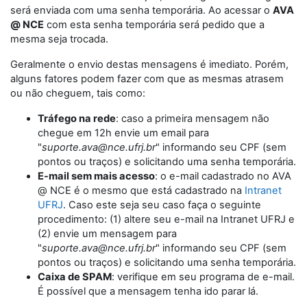
será enviada com uma senha temporária. Ao acessar o
AVA
@ NCE
com esta senha temporária será pedido que a
mesma seja trocada.
Geralmente o envio destas mensagens é imediato. Porém,
alguns fatores podem fazer com que as mesmas atrasem
ou não cheguem, tais como:
Tráfego na rede
: caso a primeira mensagem não
chegue em 12h envie um email para
"
suporte.ava@nce.ufrj.br
" informando seu CPF (sem
pontos ou traços) e solicitando uma senha temporária.
E-mail sem mais acesso
: o e-mail cadastrado no AVA
@ NCE é o mesmo que está cadastrado na
Intranet
UFRJ
. Caso este seja seu caso faça o seguinte
procedimento: (1) altere seu e-mail na Intranet UFRJ e
(2) envie um mensagem para
"
suporte.ava@nce.ufrj.br
" informando seu CPF (sem
pontos ou traços) e solicitando uma senha temporária.
Caixa de SPAM
: verifique em seu programa de e-mail.
É possível que a mensagem tenha ido parar lá.