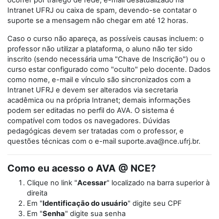
ocorrer por tráfego de rede, e-mail desatualizado na
Intranet UFRJ ou caixa de spam, devendo-se contatar o
suporte se a mensagem não chegar em até 12 horas.
Caso o curso não apareça, as possíveis causas incluem: o
professor não utilizar a plataforma, o aluno não ter sido
inscrito (sendo necessária uma "Chave de Inscrição") ou o
curso estar configurado como "oculto" pelo docente. Dados
como nome, e-mail e vínculo são sincronizados com a
Intranet UFRJ e devem ser alterados via secretaria
acadêmica ou na própria Intranet; demais informações
podem ser editadas no perfil do AVA. O sistema é
compatível com todos os navegadores. Dúvidas
pedagógicas devem ser tratadas com o professor, e
questões técnicas com o e-mail suporte.ava@nce.ufrj.br.
Como eu acesso o AVA @ NCE?
Clique no link "
Acessar
" localizado na barra superior à
direita
Em "
Identificação do usuário
" digite seu CPF
Em "
Senha
" digite sua senha