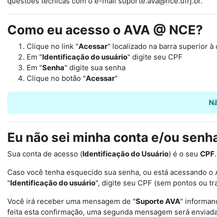
questões técnicas com o e-mail suporte.ava@nce.ufrj.br.
Como eu acesso o AVA @ NCE?
Clique no link "
Acessar
" localizado na barra superior à 
Em "
Identificação do usuário
" digite seu CPF
Em "
Senha
" digite sua senha
Clique no botão "
Acessar
"
Nã
Eu não sei minha conta e/ou senh
Sua conta de acesso (
Identificação do Usuário
) é o seu
CPF
Caso você tenha esquecido sua senha, ou está acessando o Amb
"
Identificação do usuário
", digite seu CPF (sem pontos ou tr
Você irá receber uma mensagem de "
Suporte AVA
" informan
feita esta confirmação, uma segunda mensagem será enviad