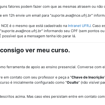
lguns fatores podem fazer com que as mesmas atrasem ou não 
e em 12h envie um email para "
suporte.ava@nce.ufrj.br
" infor
 @ NCE é o mesmo que está cadastrado na
Intranet UFRJ
. Caso e
"
suporte.ava@nce.ufrj.br
" informando seu CPF (sem pontos ou 
É possível que a mensagem tenha ido parar lá.
consigo ver meu curso.
o ferramenta de apoio ao ensino presencial. Converse com ele
re em contato com seu professor e peça a "
Chave de Inscrição
 curso é inicialmente configurado como "
Oculto
" (não visível p
descritos acima. Mas caso eles persistam entre em contato com