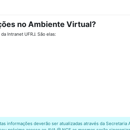
ções no Ambiente Virtual?
da Intranet UFRJ. São elas:
tas informações deverão ser atualizadas através da Secretaria
seu próximo acesso ao AVA @ NCE as mesmas serão sincroniza