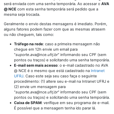
será enviada com uma senha temporária. Ao acessar o
AVA
@ NCE
com esta senha temporária será pedido que a
mesma seja trocada.
Geralmente o envio destas mensagens é imediato. Porém,
alguns fatores podem fazer com que as mesmas atrasem
ou não cheguem, tais como:
Tráfego na rede
: caso a primeira mensagem não
chegue em 12h envie um email para
"
suporte.ava@nce.ufrj.br
" informando seu CPF (sem
pontos ou traços) e solicitando uma senha temporária.
E-mail sem mais acesso
: o e-mail cadastrado no AVA
@ NCE é o mesmo que está cadastrado na
Intranet
UFRJ
. Caso este seja seu caso faça o seguinte
procedimento: (1) altere seu e-mail na Intranet UFRJ e
(2) envie um mensagem para
"
suporte.ava@nce.ufrj.br
" informando seu CPF (sem
pontos ou traços) e solicitando uma senha temporária.
Caixa de SPAM
: verifique em seu programa de e-mail.
É possível que a mensagem tenha ido parar lá.