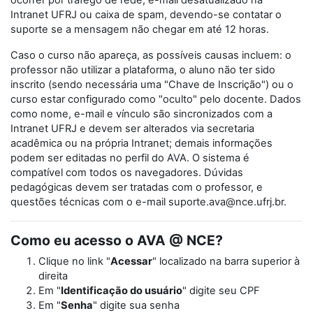
ocorrer por tráfego de rede, e-mail desatualizado na
Intranet UFRJ ou caixa de spam, devendo-se contatar o
suporte se a mensagem não chegar em até 12 horas.
Caso o curso não apareça, as possíveis causas incluem: o
professor não utilizar a plataforma, o aluno não ter sido
inscrito (sendo necessária uma "Chave de Inscrição") ou o
curso estar configurado como "oculto" pelo docente. Dados
como nome, e-mail e vínculo são sincronizados com a
Intranet UFRJ e devem ser alterados via secretaria
acadêmica ou na própria Intranet; demais informações
podem ser editadas no perfil do AVA. O sistema é
compatível com todos os navegadores. Dúvidas
pedagógicas devem ser tratadas com o professor, e
questões técnicas com o e-mail suporte.ava@nce.ufrj.br.
Como eu acesso o AVA @ NCE?
Clique no link "
Acessar
" localizado na barra superior à
direita
Em "
Identificação do usuário
" digite seu CPF
Em "
Senha
" digite sua senha