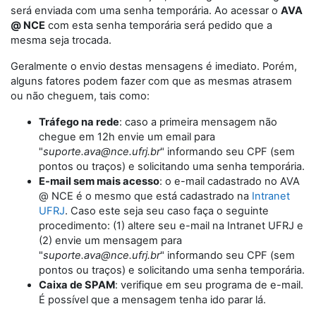
será enviada com uma senha temporária. Ao acessar o
AVA
@ NCE
com esta senha temporária será pedido que a
mesma seja trocada.
Geralmente o envio destas mensagens é imediato. Porém,
alguns fatores podem fazer com que as mesmas atrasem
ou não cheguem, tais como:
Tráfego na rede
: caso a primeira mensagem não
chegue em 12h envie um email para
"
suporte.ava@nce.ufrj.br
" informando seu CPF (sem
pontos ou traços) e solicitando uma senha temporária.
E-mail sem mais acesso
: o e-mail cadastrado no AVA
@ NCE é o mesmo que está cadastrado na
Intranet
UFRJ
. Caso este seja seu caso faça o seguinte
procedimento: (1) altere seu e-mail na Intranet UFRJ e
(2) envie um mensagem para
"
suporte.ava@nce.ufrj.br
" informando seu CPF (sem
pontos ou traços) e solicitando uma senha temporária.
Caixa de SPAM
: verifique em seu programa de e-mail.
É possível que a mensagem tenha ido parar lá.