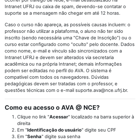
ocorrer por tráfego de rede, e-mail desatualizado na
Intranet UFRJ ou caixa de spam, devendo-se contatar o
suporte se a mensagem não chegar em até 12 horas.
Caso o curso não apareça, as possíveis causas incluem: o
professor não utilizar a plataforma, o aluno não ter sido
inscrito (sendo necessária uma "Chave de Inscrição") ou o
curso estar configurado como "oculto" pelo docente. Dados
como nome, e-mail e vínculo são sincronizados com a
Intranet UFRJ e devem ser alterados via secretaria
acadêmica ou na própria Intranet; demais informações
podem ser editadas no perfil do AVA. O sistema é
compatível com todos os navegadores. Dúvidas
pedagógicas devem ser tratadas com o professor, e
questões técnicas com o e-mail suporte.ava@nce.ufrj.br.
Como eu acesso o AVA @ NCE?
Clique no link "
Acessar
" localizado na barra superior à
direita
Em "
Identificação do usuário
" digite seu CPF
Em "
Senha
" digite sua senha